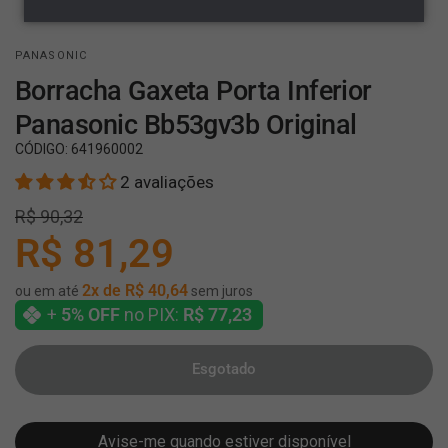
PANASONIC
Borracha Gaxeta Porta Inferior
Panasonic Bb53gv3b Original
CÓDIGO:
641960002
2 avaliações
R$ 90,32
R$ 81,29
2x de R$ 40,64
ou em até
sem juros
+
5% OFF
no PIX:
R$ 77,23
Esgotado
Avise-me quando estiver disponível