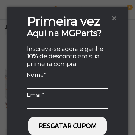
0
Primeira vez
Home
/
Borracha Gaxeta Porta Inferior Panasonic Bb53gv3b Original
Aqui na MGParts?
Inscreva-se agora e ganhe
10% de desconto
em sua
primeira compra.
Nome*
Email*
RESGATAR CUPOM