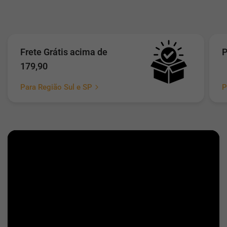
Frete Grátis acima de
P
179,90
Para Região Sul e SP
P